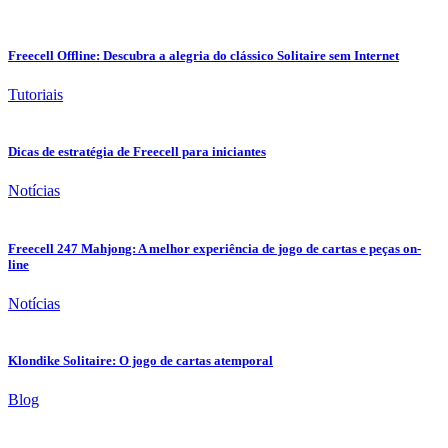
Freecell Offline: Descubra a alegria do clássico Solitaire sem Internet
Tutoriais
Dicas de estratégia de Freecell para iniciantes
Notícias
Freecell 247 Mahjong: A melhor experiência de jogo de cartas e peças on-
line
Notícias
Klondike Solitaire: O jogo de cartas atemporal
Blog