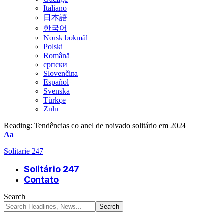
Italiano
日本語
한국어
Norsk bokmål
Polski
Română
српски
Slovenčina
Español
Svenska
Türkçe
Zulu
Reading:
Tendências do anel de noivado solitário em 2024
Font
Aa
Resizer
Solitarie 247
Solitário 247
Contato
Search