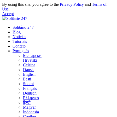
By using this site, you agree to the
Privacy Policy
and
Terms of
Use
.
Accept
Solitário 247
Blog
Notícias
Tutoriais
Contato
Português
Български
Hrvatski
Čeština
Dansk
English
Eesti
Suomi
Français
Deutsch
Ελληνικά
हिन्दी
Magyar
Indonesia
Gaeilge