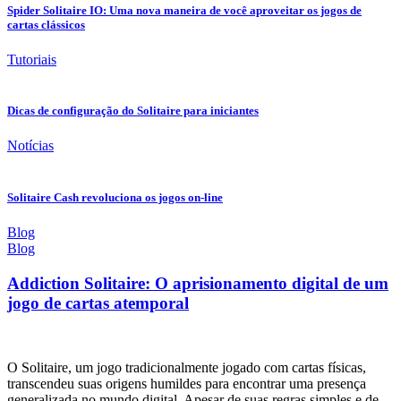
Spider Solitaire IO: Uma nova maneira de você aproveitar os jogos de
cartas clássicos
Tutoriais
Dicas de configuração do Solitaire para iniciantes
Notícias
Solitaire Cash revoluciona os jogos on-line
Blog
Blog
Addiction Solitaire: O aprisionamento digital de um
jogo de cartas atemporal
O Solitaire, um jogo tradicionalmente jogado com cartas físicas,
transcendeu suas origens humildes para encontrar uma presença
generalizada no mundo digital. Apesar de suas regras simples e de