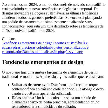
Ao entrarmos em 2024, o mundo dos anéis de noivado com solitário
está evoluindo com novas tendências e elegância atemporal. De
designs inovadores a opções sustentáveis, as últimas tendências
atendem a todos os gostos e preferências. Se você está planejando
um pedido de casamento ou simplesmente atualizando seus
conhecimentos, aqui está um guia detalhado sobre as tendências de
anéis de noivado solitário de 2024.
Contents
Tendências emergentes de design
Escolhas sustentáveis e
éticas
Pedras preciosas coloridas
Projetos personalizados e
customizados
Bandas minimalistas
Inspirações vintage
Tendências emergentes de design
O novo ano traz uma mistura fascinante de elementos de design
tradicionais e modernos. Aqui estão alguns estilos que se destacam:
Solitários de corte oval:
Esse formato oferece um toque
contemporâneo ao clássico corte redondo. Ele alonga o dedo,
dando a você uma aparência sofisticada.
Halos ocultos:
Um halo oculto apresenta um círculo de
diamantes abaixo da pedra principal, acrescentando brilho
sem sobrepujar a simplicidade do solitário.