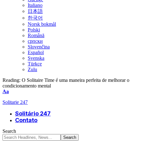
Italiano
日本語
한국어
Norsk bokmål
Polski
Română
српски
Slovenčina
Español
Svenska
Türkçe
Zulu
Reading:
O Solitaire Time é uma maneira perfeita de melhorar o
condicionamento mental
Font
Aa
Resizer
Solitarie 247
Solitário 247
Contato
Search