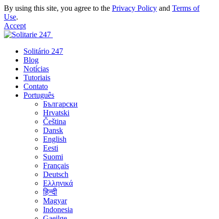
By using this site, you agree to the
Privacy Policy
and
Terms of
Use
.
Accept
Solitário 247
Blog
Notícias
Tutoriais
Contato
Português
Български
Hrvatski
Čeština
Dansk
English
Eesti
Suomi
Français
Deutsch
Ελληνικά
हिन्दी
Magyar
Indonesia
Gaeilge