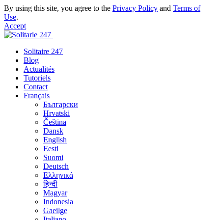
By using this site, you agree to the
Privacy Policy
and
Terms of
Use
.
Accept
Solitaire 247
Blog
Actualités
Tutoriels
Contact
Français
Български
Hrvatski
Čeština
Dansk
English
Eesti
Suomi
Deutsch
Ελληνικά
हिन्दी
Magyar
Indonesia
Gaeilge
Italiano