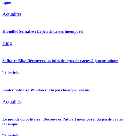
ligne
Actualités
Klondike Solitaire : Le jeu de cartes intemporel
Blog
Solitaire Bliss Découvrez les joies des jeux de cartes à joueur unique
Tutoriels
Spider Solitaire Windows : Un jeu classique revisité
Actualités
Le monde du Solitaire : Découvrez l’attrait intemporel du jeu de cartes
classique
Tutoriels