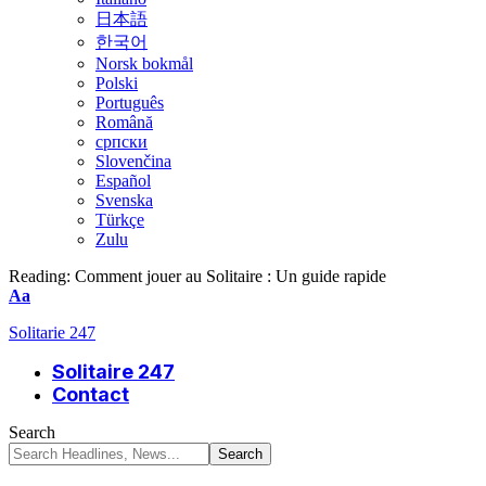
日本語
한국어
Norsk bokmål
Polski
Português
Română
српски
Slovenčina
Español
Svenska
Türkçe
Zulu
Reading:
Comment jouer au Solitaire : Un guide rapide
Font
Aa
Resizer
Solitarie 247
Solitaire 247
Contact
Search