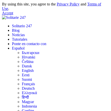
By using this site, you agree to the
Privacy Policy
and
Terms of
Use
.
Accept
Solitario 247
Blog
Noticias
Tutoriales
Ponte en contacto con
Español
Български
Hrvatski
Čeština
Dansk
English
Eesti
Suomi
Français
Deutsch
Ελληνικά
हिन्दी
Magyar
Indonesia
Gaeilge