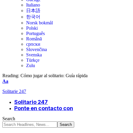
Italiano
日本語
한국어
Norsk bokmål
Polski
Português
Română
српски
Slovenčina
Svenska
Türkçe
Zulu
Reading:
Cómo jugar al solitario: Guía rápida
Aa
Solitarie 247
Solitario 247
Ponte en contacto con
Search