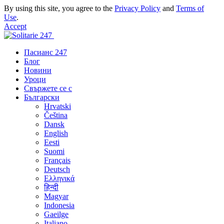
By using this site, you agree to the
Privacy Policy
and
Terms of
Use
.
Accept
Пасианс 247
Блог
Новини
Уроци
Свържете се с
Български
Hrvatski
Čeština
Dansk
English
Eesti
Suomi
Français
Deutsch
Ελληνικά
हिन्दी
Magyar
Indonesia
Gaeilge
Italiano