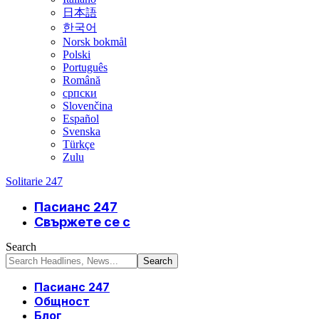
日本語
한국어
Norsk bokmål
Polski
Português
Română
српски
Slovenčina
Español
Svenska
Türkçe
Zulu
Solitarie 247
Пасианс 247
Свържете се с
Search
Пасианс 247
Общност
Блог