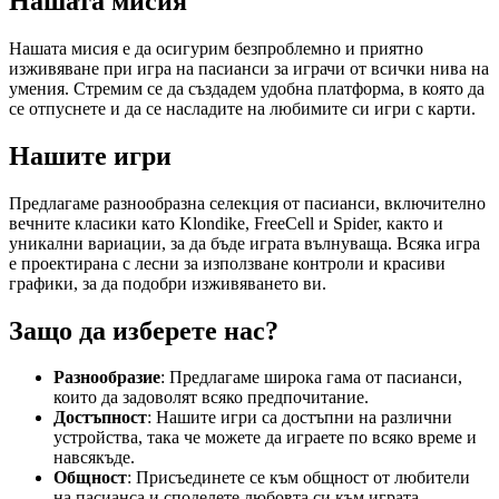
Нашата мисия
Нашата мисия е да осигурим безпроблемно и приятно
изживяване при игра на пасианси за играчи от всички нива на
умения. Стремим се да създадем удобна платформа, в която да
се отпуснете и да се насладите на любимите си игри с карти.
Нашите игри
Предлагаме разнообразна селекция от пасианси, включително
вечните класики като Klondike, FreeCell и Spider, както и
уникални вариации, за да бъде играта вълнуваща. Всяка игра
е проектирана с лесни за използване контроли и красиви
графики, за да подобри изживяването ви.
Защо да изберете нас?
Разнообразие
: Предлагаме широка гама от пасианси,
които да задоволят всяко предпочитание.
Достъпност
: Нашите игри са достъпни на различни
устройства, така че можете да играете по всяко време и
навсякъде.
Общност
: Присъединете се към общност от любители
на пасианса и споделете любовта си към играта.