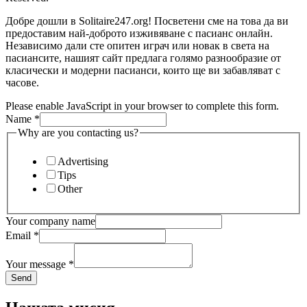
Добре дошли в Solitaire247.org! Посветени сме на това да ви
предоставим най-доброто изживяване с пасианс онлайн.
Независимо дали сте опитен играч или новак в света на
пасиансите, нашият сайт предлага голямо разнообразие от
класически и модерни пасианси, които ще ви забавляват с
часове.
Please enable JavaScript in your browser to complete this form.
Name
*
Why are you contacting us?
Advertising
Tips
Other
Your company name
Email
*
Your message
*
Send