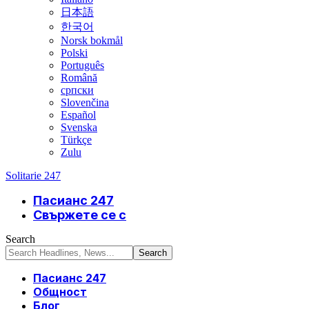
日本語
한국어
Norsk bokmål
Polski
Português
Română
српски
Slovenčina
Español
Svenska
Türkçe
Zulu
Solitarie 247
Пасианс 247
Свържете се с
Search
Пасианс 247
Общност
Блог