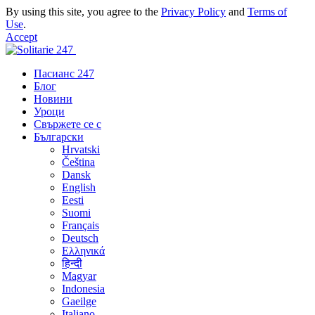
By using this site, you agree to the
Privacy Policy
and
Terms of
Use
.
Accept
Пасианс 247
Блог
Новини
Уроци
Свържете се с
Български
Hrvatski
Čeština
Dansk
English
Eesti
Suomi
Français
Deutsch
Ελληνικά
हिन्दी
Magyar
Indonesia
Gaeilge
Italiano