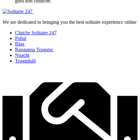
ghrá don chluiche.
We are dedicated to bringing you the best solitaire experience online
Cluiche Solitaire 247
Pobal
Blag
Ranganna Teagaisc
Nuacht
Teagmháil