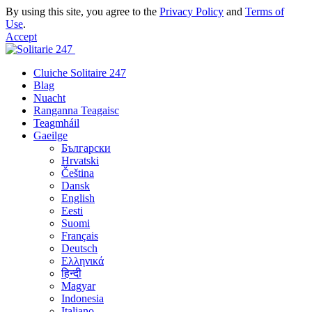
By using this site, you agree to the
Privacy Policy
and
Terms of
Use
.
Accept
Cluiche Solitaire 247
Blag
Nuacht
Ranganna Teagaisc
Teagmháil
Gaeilge
Български
Hrvatski
Čeština
Dansk
English
Eesti
Suomi
Français
Deutsch
Ελληνικά
हिन्दी
Magyar
Indonesia
Italiano