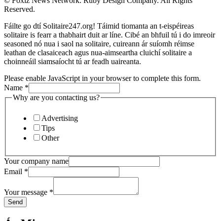
© Foxiz News Network. Ruby Design Company. All Rights
Reserved.
Fáilte go dtí Solitaire247.org! Táimid tiomanta an t-eispéireas
solitaire is fearr a thabhairt duit ar líne. Cibé an bhfuil tú i do imreoir
seasoned nó nua i saol na solitaire, cuireann ár suíomh réimse
leathan de clasaiceach agus nua-aimseartha cluichí solitaire a
choinneáil siamsaíocht tú ar feadh uaireanta.
Please enable JavaScript in your browser to complete this form.
Name
*
Why are you contacting us?
Advertising
Tips
Other
Your company name
Email
*
Your message
*
Send