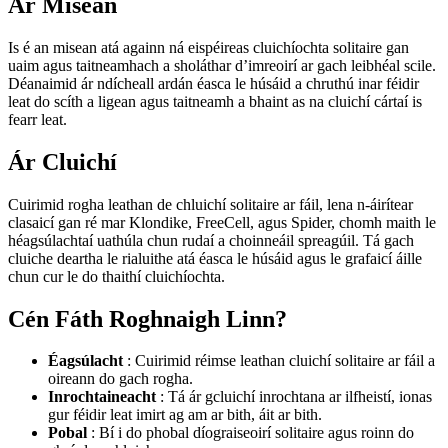
Ár Misean
Is é an misean atá againn ná eispéireas cluichíochta solitaire gan
uaim agus taitneamhach a sholáthar d’imreoirí ar gach leibhéal scile.
Déanaimid ár ndícheall ardán éasca le húsáid a chruthú inar féidir
leat do scíth a ligean agus taitneamh a bhaint as na cluichí cártaí is
fearr leat.
Ár Cluichí
Cuirimid rogha leathan de chluichí solitaire ar fáil, lena n-áirítear
clasaicí gan ré mar Klondike, FreeCell, agus Spider, chomh maith le
héagsúlachtaí uathúla chun rudaí a choinneáil spreagúil. Tá gach
cluiche deartha le rialuithe atá éasca le húsáid agus le grafaicí áille
chun cur le do thaithí cluichíochta.
Cén Fáth Roghnaigh Linn?
Éagsúlacht
: Cuirimid réimse leathan cluichí solitaire ar fáil a
oireann do gach rogha.
Inrochtaineacht
: Tá ár gcluichí inrochtana ar ilfheistí, ionas
gur féidir leat imirt ag am ar bith, áit ar bith.
Pobal
: Bí i do phobal díograiseoirí solitaire agus roinn do