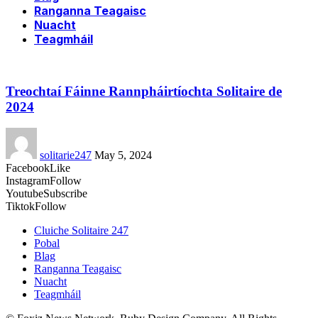
Ranganna Teagaisc
Nuacht
Teagmháil
Treochtaí Fáinne Rannpháirtíochta Solitaire de
2024
solitarie247
May 5, 2024
Facebook
Like
Instagram
Follow
Youtube
Subscribe
Tiktok
Follow
Cluiche Solitaire 247
Pobal
Blag
Ranganna Teagaisc
Nuacht
Teagmháil