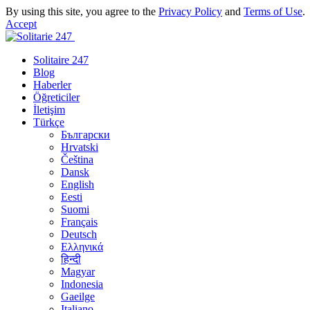
By using this site, you agree to the
Privacy Policy
and
Terms of Use
.
Accept
Solitaire 247
Blog
Haberler
Öğreticiler
İletişim
Türkçe
Български
Hrvatski
Čeština
Dansk
English
Eesti
Suomi
Français
Deutsch
Ελληνικά
हिन्दी
Magyar
Indonesia
Gaeilge
Italiano