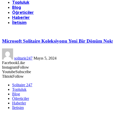
Topluluk
Blog
Öğreticiler
Haberler
İletişim
Microsoft Solitaire Koleksiyonu Yeni Bir Dönüm Nokt
solitarie247
Mayıs 5, 2024
Facebook
Like
Instagram
Follow
Youtube
Subscribe
Tiktok
Follow
Solitaire 247
Topluluk
Blog
Öğreticiler
Haberler
İletişim