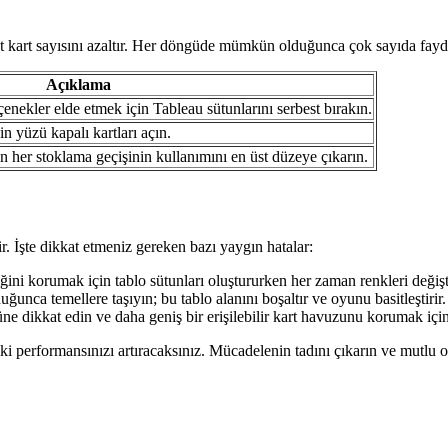
cut kart sayısını azaltır. Her döngüde mümkün olduğunca çok sayıda fayd
Açıklama
çenekler elde etmek için Tableau sütunlarını serbest bırakın.
in yüzü kapalı kartları açın.
 her stoklama geçişinin kullanımını en üst düzeye çıkarın.
r. İşte dikkat etmeniz gereken bazı yaygın hatalar:
ğini korumak için tablo sütunları oluştururken her zaman renkleri değiş
unca temellere taşıyın; bu tablo alanını boşaltır ve oyunu basitleştirir.
 dikkat edin ve daha geniş bir erişilebilir kart havuzunu korumak için
eki performansınızı artıracaksınız. Mücadelenin tadını çıkarın ve mutlu 