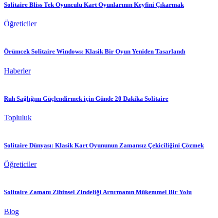
Solitaire Bliss Tek Oyunculu Kart Oyunlarının Keyfini Çıkarmak
Öğreticiler
Örümcek Solitaire Windows: Klasik Bir Oyun Yeniden Tasarlandı
Haberler
Ruh Sağlığını Güçlendirmek için Günde 20 Dakika Solitaire
Topluluk
Solitaire Dünyası: Klasik Kart Oyununun Zamansız Çekiciliğini Çözmek
Öğreticiler
Solitaire Zamanı Zihinsel Zindeliği Artırmanın Mükemmel Bir Yolu
Blog