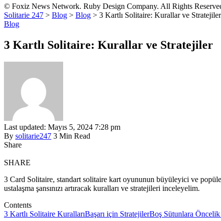
© Foxiz News Network. Ruby Design Company. All Rights Reserve
Solitarie 247
>
Blog
>
Blog
>
3 Kartlı Solitaire: Kurallar ve Stratejiler
Blog
3 Kartlı Solitaire: Kurallar ve Stratejiler
Last updated: Mayıs 5, 2024 7:28 pm
By
solitarie247
3 Min Read
Share
SHARE
3 Card Solitaire, standart solitaire kart oyununun büyüleyici ve popü
ustalaşma şansınızı artıracak kuralları ve stratejileri inceleyelim.
Contents
3 Kartlı Solitaire Kuralları
Başarı için Stratejiler
Boş Sütunlara Öncelik