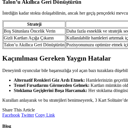
Talon’u Akıllıca Geri Dönüştürün
İstediğin kadar stokta dolaşabilirsin, ancak her geçiş pençedeki mev
Strateji
Boş Sütunlara Öncelik Verin
Daha fazla esneklik ve stratejik se
Gizli Kartları Açığa Çıkarın
Kullanılabilir hamleleri artırmak iç
Talon’u Akıllıca Geri Dönüştürün
Pozisyonunuzu optimize etmek için
Kaçınılması Gereken Yaygın Hatalar
Deneyimli oyuncular bile başarısızlığa yol açan bazı tuzaklara düşebili
Alternatif Renkleri Göz Ardı Etmek:
Hamlelerinizin geçerlili
Temel Fırsatlarını Görmezden Gelmek:
Kartları mümkün olduğ
Stoklama Geçişlerini Boşa Harcamak:
Her stoklama döngüsüne
Kuralları anlayarak ve bu stratejileri benimseyerek, 3 Kart Solitaire’d
Share This Article
Facebook
Twitter
Copy Link
Blog