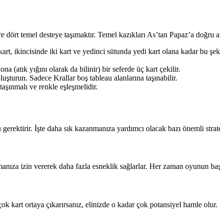
re dört temel desteye taşımaktır. Temel kazıkları As’tan Papaz’a doğru ar
 kart, ikincisinde iki kart ve yedinci sütunda yedi kart olana kadar bu 
na (atık yığını olarak da bilinir) bir seferde üç kart çekilir.
uşturun. Sadece Krallar boş tableau alanlarına taşınabilir.
taşınmalı ve renkle eşleşmelidir.
gerektirir. İşte daha sık kazanmanıza yardımcı olacak bazı önemli strate
şımanıza izin vererek daha fazla esneklik sağlarlar. Her zaman oyunun ba
k kart ortaya çıkarırsanız, elinizde o kadar çok potansiyel hamle olur. B