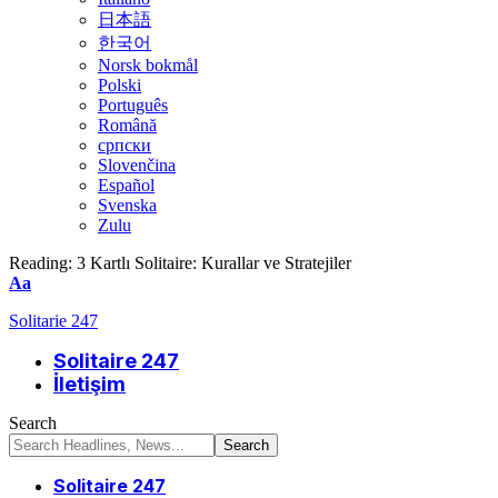
日本語
한국어
Norsk bokmål
Polski
Português
Română
српски
Slovenčina
Español
Svenska
Zulu
Reading:
3 Kartlı Solitaire: Kurallar ve Stratejiler
Font
Aa
Resizer
Solitarie 247
Solitaire 247
İletişim
Search
Solitaire 247