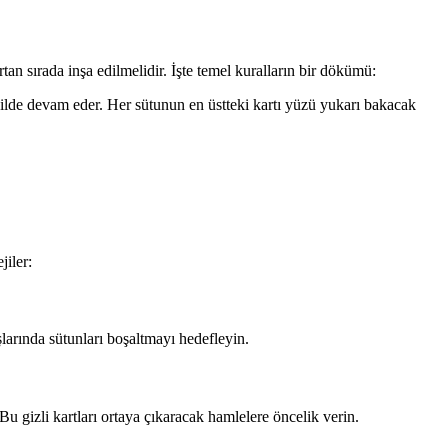
tan sırada inşa edilmelidir. İşte temel kuralların bir dökümü:
şekilde devam eder. Her sütunun en üstteki kartı yüzü yukarı bakacak
jiler:
şlarında sütunları boşaltmayı hedefleyin.
u gizli kartları ortaya çıkaracak hamlelere öncelik verin.