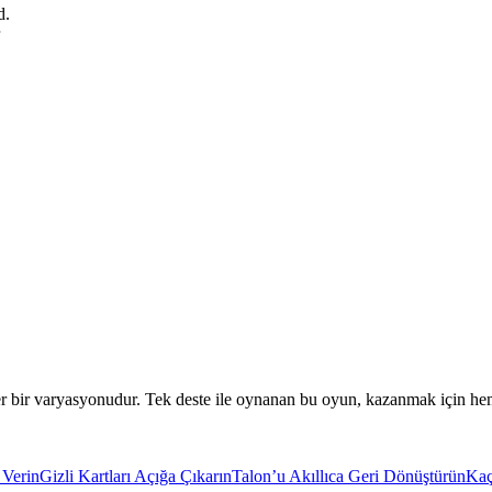
d.
ler bir varyasyonudur. Tek deste ile oynanan bu oyun, kazanmak için hem
 Verin
Gizli Kartları Açığa Çıkarın
Talon’u Akıllıca Geri Dönüştürün
Kaç