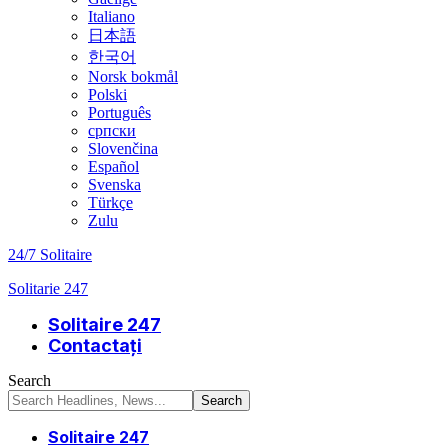
Italiano
日本語
한국어
Norsk bokmål
Polski
Português
српски
Slovenčina
Español
Svenska
Türkçe
Zulu
24/7 Solitaire
Solitarie 247
Solitaire 247
Contactați
Search
Solitaire 247