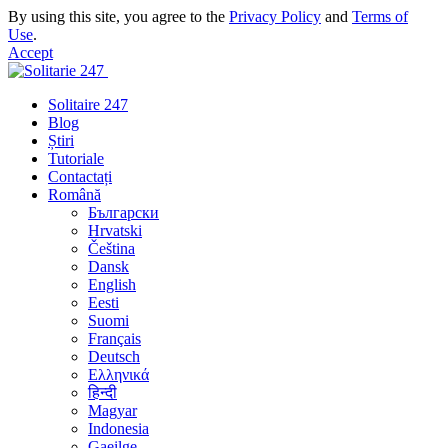
By using this site, you agree to the
Privacy Policy
and
Terms of
Use
.
Accept
Solitaire 247
Blog
Știri
Tutoriale
Contactați
Română
Български
Hrvatski
Čeština
Dansk
English
Eesti
Suomi
Français
Deutsch
Ελληνικά
हिन्दी
Magyar
Indonesia
Gaeilge