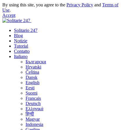
By using this site, you agree to the
Privacy Policy
and
Terms of
Use
.
Accept
Solitario 247
Blog
Notizie
Tutorial
Contatto
Italiano
Български
Hrvatski
Čeština
Dansk
English
Eesti
Suomi
Français
Deutsch
Ελληνικά
हिन्दी
Magyar
Indonesia
Gaeilge