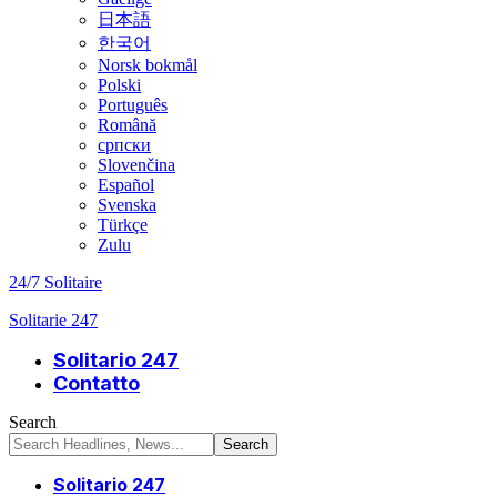
日本語
한국어
Norsk bokmål
Polski
Português
Română
српски
Slovenčina
Español
Svenska
Türkçe
Zulu
24/7 Solitaire
Solitarie 247
Solitario 247
Contatto
Search
Solitario 247