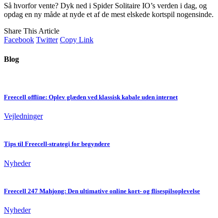
Så hvorfor vente? Dyk ned i Spider Solitaire IO’s verden i dag, og
opdag en ny måde at nyde et af de mest elskede kortspil nogensinde.
Share This Article
Facebook
Twitter
Copy Link
Blog
Freecell offline: Oplev glæden ved klassisk kabale uden internet
Vejledninger
Tips til Freecell-strategi for begyndere
Nyheder
Freecell 247 Mahjong: Den ultimative online kort- og flisespilsoplevelse
Nyheder