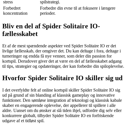
stress
spilstrategi.
Forbedret
Forbedre din evne til at fokusere i længere
koncentration
perioder.
Bliv en del af Spider Solitaire IO-
fællesskabet
Et af de mest spændende aspekter ved Spider Solitaire IO er det
livlige fællesskab, der omgiver det. Du kan deltage i fora, deltage i
turneringer og endda få nye venner, som deler din passion for
kortspil. Derudover giver det at være en del af fællesskabet adgang
til tips, strategier og opdateringer, der kan forbedre din spiloplevelse.
Hvorfor Spider Solitaire IO skiller sig ud
I det overfyldte felt af online kortspil skiller Spider Solitaire IO sig
ud på grund af sin blanding af klassisk gameplay og innovative
funktioner. Den sømløse integration af teknologi og klassisk kabale
skaber en engagerende oplevelse, der appellerer til spillere i alle
aldre. Uanset om du ønsker at slå tiden ihjel, udfordre dig selv eller
konkurrere globalt, tilbyder Spider Solitaire IO en forfriskende
udgave af et tidløst spil.