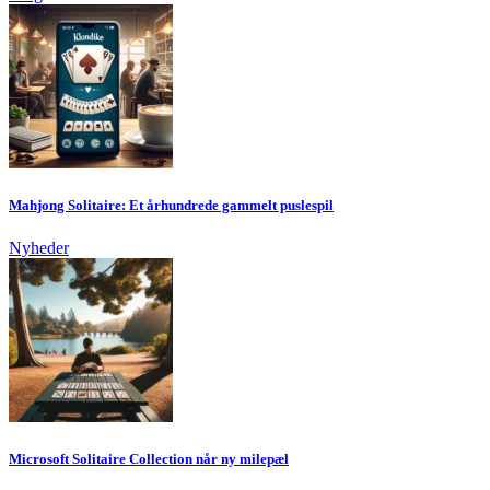
Mahjong Solitaire: Et århundrede gammelt puslespil
Nyheder
Microsoft Solitaire Collection når ny milepæl