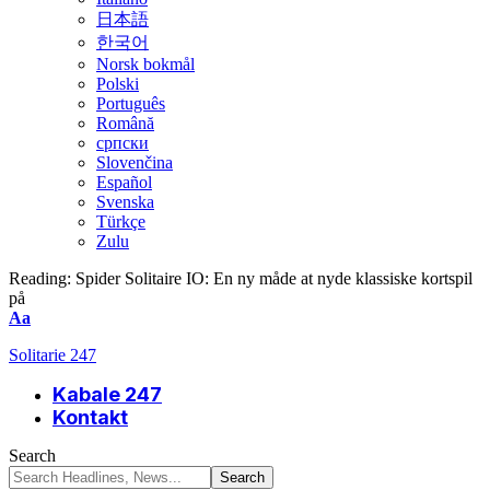
日本語
한국어
Norsk bokmål
Polski
Português
Română
српски
Slovenčina
Español
Svenska
Türkçe
Zulu
Reading:
Spider Solitaire IO: En ny måde at nyde klassiske kortspil
på
Font
Aa
Resizer
Solitarie 247
Kabale 247
Kontakt
Search