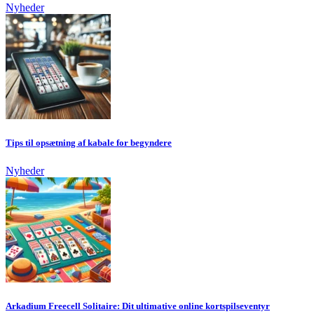
Nyheder
Tips til opsætning af kabale for begyndere
Nyheder
Arkadium Freecell Solitaire: Dit ultimative online kortspilseventyr