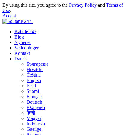
By using this site, you agree to the
Privacy Policy
and
Terms of
Use
.
Accept
Kabale 247
Blog
Nyheder
Vejledninger
Kontakt
Dansk
Български
Hrvatski
Čeština
English
Eesti
Suomi
Français
Deutsch
Ελληνικά
हिन्दी
Magyar
Indonesia
Gaeilge
Italiano