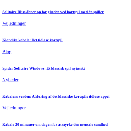
Solitaire Bliss åbner op for glæden ved kortspil med én spiller
Vejledninger
Klondike kabale: Det tidløse kortspil
Blog
Spider Solitaire Windows: Et klassisk spil nytænkt
Nyheder
Kabalens verden: Afsløring af det klassiske kortspils tidløse appel
Vejledninger
Kabale 20 minutter om dagen for at styrke den mentale sundhed