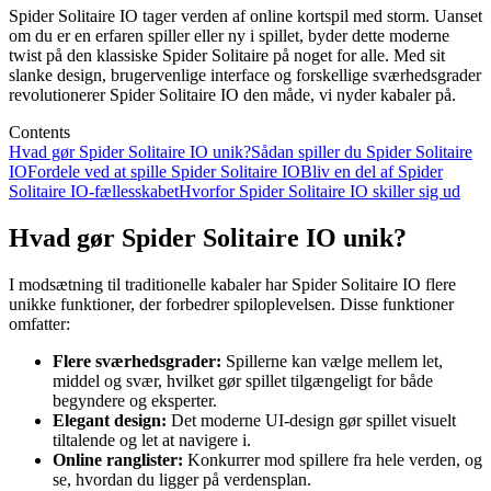
Spider Solitaire IO tager verden af online kortspil med storm. Uanset
om du er en erfaren spiller eller ny i spillet, byder dette moderne
twist på den klassiske Spider Solitaire på noget for alle. Med sit
slanke design, brugervenlige interface og forskellige sværhedsgrader
revolutionerer Spider Solitaire IO den måde, vi nyder kabaler på.
Contents
Hvad gør Spider Solitaire IO unik?
Sådan spiller du Spider Solitaire
IO
Fordele ved at spille Spider Solitaire IO
Bliv en del af Spider
Solitaire IO-fællesskabet
Hvorfor Spider Solitaire IO skiller sig ud
Hvad gør Spider Solitaire IO unik?
I modsætning til traditionelle kabaler har Spider Solitaire IO flere
unikke funktioner, der forbedrer spiloplevelsen. Disse funktioner
omfatter:
Flere sværhedsgrader:
Spillerne kan vælge mellem let,
middel og svær, hvilket gør spillet tilgængeligt for både
begyndere og eksperter.
Elegant design:
Det moderne UI-design gør spillet visuelt
tiltalende og let at navigere i.
Online ranglister:
Konkurrer mod spillere fra hele verden, og
se, hvordan du ligger på verdensplan.