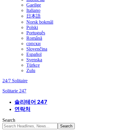
Gaeilge
Italiano
日本語
Norsk bokmål
Polski
Português
Română
српски
Slovenčina
Español
Svenska
Türkçe
Zulu
24/7 Solitaire
Solitarie 247
솔리테어 247
연락처
Search