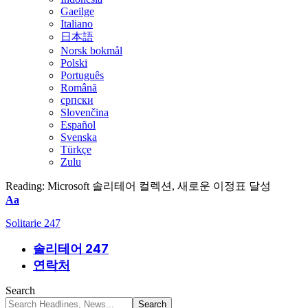
Gaeilge
Italiano
日本語
Norsk bokmål
Polski
Português
Română
српски
Slovenčina
Español
Svenska
Türkçe
Zulu
Reading:
Microsoft 솔리테어 컬렉션, 새로운 이정표 달성
Font
Aa
Resizer
Solitarie 247
솔리테어 247
연락처
Search