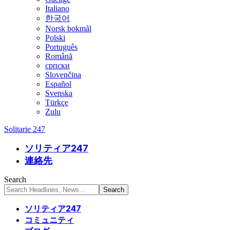
Italiano
한국어
Norsk bokmål
Polski
Português
Română
српски
Slovenčina
Español
Svenska
Türkçe
Zulu
Solitarie 247
ソリティア247
連絡先
Search
ソリティア247
コミュニティ