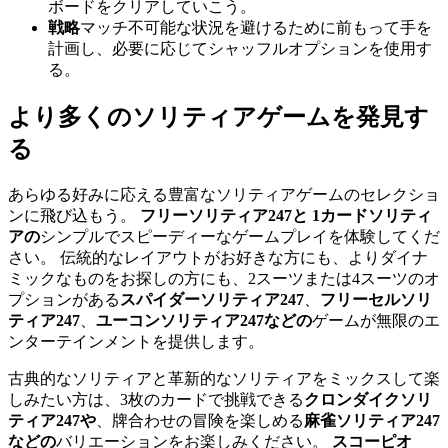
ボードをクリアしていこう。
戦略
マッチ不可能な状況を避けるために前もって手を
計画し、必要に応じてシャッフルオプションを使用す
る。
より多くのソリティアゲームを発見す
る
あらゆる好みに応える豊富なソリティアゲームのセレクショ
ンに飛び込もう。
フリーソリティア247と
1カードソリティ
アの
シンプルでスピーディーなゲームプレイを体験してくだ
さい。 伝統的なレイアウトがお好きな方にも、よりダイナ
ミックなものをお探しの方にも、2スーツまたは4スーツのオ
プションがある
スパイダーソリティア247
、
フリーセルソリ
ティア247
、
ユーコンソリティア247などの
ゲームが無限のエ
ンターテインメントを提供します。
古典的なソリティアと革新的なソリティアをミックスして楽
しみたい方は、3枚のカードで挑戦できる
クロンダイクソリ
ティア247や
、牌合わせの冒険を楽しめる
麻雀ソリティア247
などの
バリエーションをお楽しみください。
スコーピオ