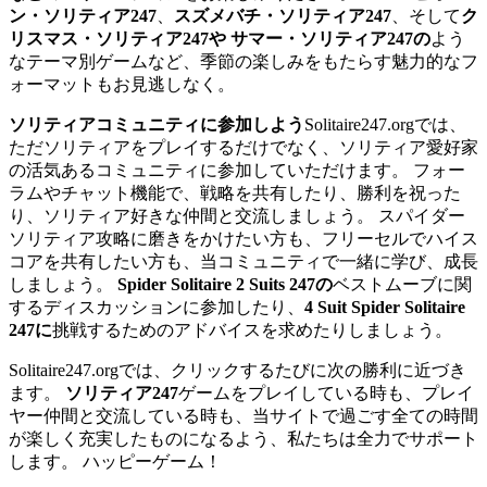
ン・ソリティア247
、
スズメバチ・ソリティア247
、そして
ク
リスマス・ソリティア247や
サマー・ソリティア247の
よう
なテーマ別ゲームなど、季節の楽しみをもたらす魅力的なフ
ォーマットもお見逃しなく。
ソリティアコミュニティに参加しよう
Solitaire247.orgでは、
ただソリティアをプレイするだけでなく、ソリティア愛好家
の活気あるコミュニティに参加していただけます。 フォー
ラムやチャット機能で、戦略を共有したり、勝利を祝った
り、ソリティア好きな仲間と交流しましょう。 スパイダー
ソリティア攻略に磨きをかけたい方も、フリーセルでハイス
コアを共有したい方も、当コミュニティで一緒に学び、成長
しましょう。
Spider Solitaire 2 Suits 247の
ベストムーブに関
するディスカッションに参加したり、
4 Suit Spider Solitaire
247に
挑戦するためのアドバイスを求めたりしましょう。
Solitaire247.orgでは、クリックするたびに次の勝利に近づき
ます。
ソリティア247
ゲームをプレイしている時も、プレイ
ヤー仲間と交流している時も、当サイトで過ごす全ての時間
が楽しく充実したものになるよう、私たちは全力でサポート
します。 ハッピーゲーム！