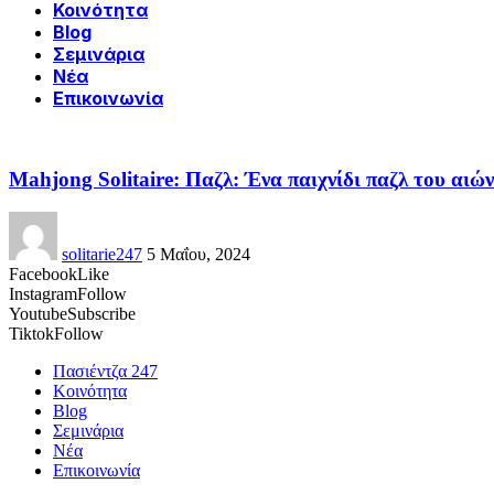
Κοινότητα
Blog
Σεμινάρια
Νέα
Επικοινωνία
Mahjong Solitaire: Παζλ: Ένα παιχνίδι παζλ του αιώ
solitarie247
5 Μαΐου, 2024
Facebook
Like
Instagram
Follow
Youtube
Subscribe
Tiktok
Follow
Πασιέντζα 247
Κοινότητα
Blog
Σεμινάρια
Νέα
Επικοινωνία