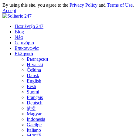
By using this site, you agree to the
Privacy Policy
and
Terms of Use
.
Accept
Πασιέντζα 247
Blog
Νέα
Σεμινάρια
Επικοινωνία
Ελληνικά
Български
Hrvatski
Čeština
Dansk
English
Eesti
Suomi
Français
Deutsch
हिन्दी
Magyar
Indonesia
Gaeilge
Italiano
日本語