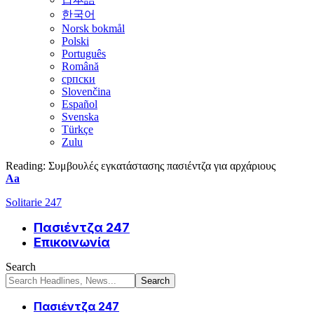
한국어
Norsk bokmål
Polski
Português
Română
српски
Slovenčina
Español
Svenska
Türkçe
Zulu
Reading:
Συμβουλές εγκατάστασης πασιέντζα για αρχάριους
Font
Aa
Resizer
Solitarie 247
Πασιέντζα 247
Επικοινωνία
Search
Πασιέντζα 247