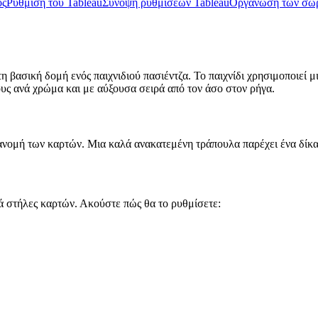
ος
Ρύθμιση του Tableau
Σύνοψη ρυθμίσεων Tableau
Οργάνωση των σωρ
η βασική δομή ενός παιχνιδιού πασιέντζα. Το παιχνίδι χρησιμοποιεί 
ς ανά χρώμα και με αύξουσα σειρά από τον άσο στον ρήγα.
ανομή των καρτών. Μια καλά ανακατεμένη τράπουλα παρέχει ένα δίκαι
τά στήλες καρτών. Ακούστε πώς θα το ρυθμίσετε: