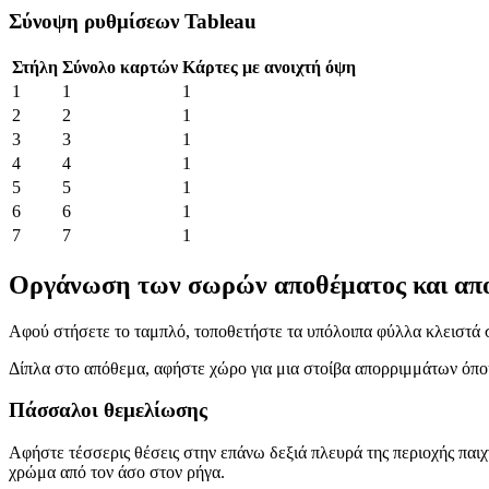
Σύνοψη ρυθμίσεων Tableau
Στήλη
Σύνολο καρτών
Κάρτες με ανοιχτή όψη
1
1
1
2
2
1
3
3
1
4
4
1
5
5
1
6
6
1
7
7
1
Οργάνωση των σωρών αποθέματος και απ
Αφού στήσετε το ταμπλό, τοποθετήστε τα υπόλοιπα φύλλα κλειστά σ
Δίπλα στο απόθεμα, αφήστε χώρο για μια στοίβα απορριμμάτων όπου
Πάσσαλοι θεμελίωσης
Αφήστε τέσσερις θέσεις στην επάνω δεξιά πλευρά της περιοχής παιχ
χρώμα από τον άσο στον ρήγα.