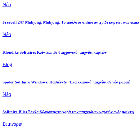
Νέα
Freecell 247 Mahjong: Mahjong: Το απόλυτο online παιχνίδι καρτών και πλακ
Νέα
Klondike Solitaire: Κλίντζα: Το διαχρονικό παιχνίδι καρτών
Blog
Spider Solitaire Windows: Πασιέντζα: Ένα κλασικό παιχνίδι σε νέα μορφή
Νέα
Solitaire Bliss Ξεκλειδώνοντας τη χαρά των παιχνιδιών καρτών ενός παίκτη
Σεμινάρια